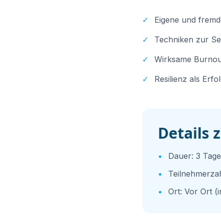
✓
Eigene und frem
✓
Techniken zur Sel
✓
Wirksame Burnou
✓
Resilienz als Erf
Details 
•
Dauer:
3 Tage
•
Teilnehmerza
•
Ort:
Vor Ort (