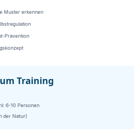
de Muster erkennen
bstregulation
t-Prävention
olgskonzept
zum Training
hl:
6-10 Personen
in der Natur)